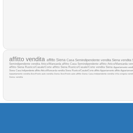
affitto
vendita
affitto Siena
Casa Semindipendente vendita Siena
vendita 
Semindipendente vendita
Attico/Mansarda affitto
Casa Semindipendente affitto
Attico/Mansarda ven
affitto Siena
Rustico/Casale/Corte affitto Siena
Rustico/Casale/Corte vendita Siena
Appartamento vendi
Siena
Casa Indipendente affitto
Attico/Mansarda vendita Siena
Rustico/Casale/Corte affitto
Appartamento affitto
Appartamento
Appartamento vendita
Box/Posto auto vendita Siena
Box/Posto auto affitto Siena
Casa Indipendente vendita
Villa singola vend
Siena
vendita