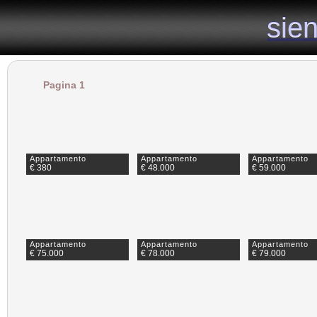
il sito specializzato nelle vendite e affitti di case nel senese
sie
sie
Pagina 1
Appartamento
Appartamento
Appartamento
€ 380
€ 48.000
€ 59.000
Appartamento
Appartamento
Appartamento
€ 75.000
€ 78.000
€ 79.000