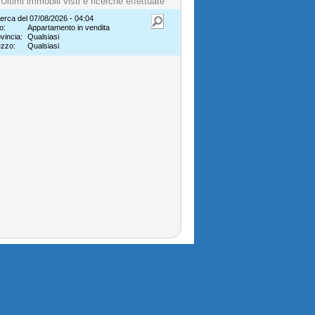
Ultimi immobili visti e ricerche effettuate
erca del 07/08/2026 - 04:04
o:
Appartamento in vendita
vincia:
Qualsiasi
ezzo:
Qualsiasi