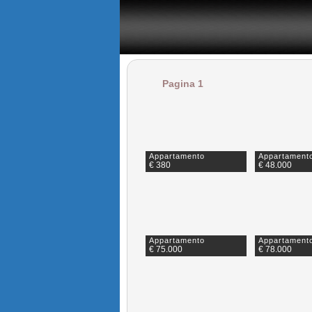
il sito specializzato nelle vendite e affitti di case nel sene
Pagina 1
Appartamento
Appartament
€ 380
€ 48.000
Appartamento
Appartament
€ 75.000
€ 78.000