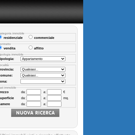
ategoria immobile
residenziale
commerciale
ontratto
vendita
affitto
ipologia immobile
ipologia:
ocalità
rovincia:
omune:
ona:
ati immobile
rezzo
da:
a:
€
uperficie
da:
a:
mq.
amere
da:
a: